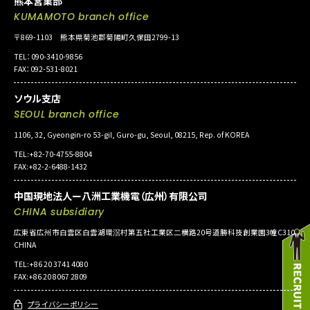
熊本営業部
KUMAMOTO branch office
〒869-1103 熊本県菊池郡菊陽町久保田2799-13
TEL：090-3410-9856
FAX：092-531-8021
ソウル支店
SEOUL branch office
1106, 32, Gyeongin-ro 53-gil, Guro-gu, Seoul, 08215, Rep. of KOREA
TEL:+82-70-4755-8804
FAX:+82-2-6488-1432
中国現地法人ー八洲工業機電（広州）有限公司
CHINA subsidiary
広東省広州市白雲区白雲湖環滘村第五社工業区二横路20号道勝科技創業園3幢C310
CHINA
TEL:+86 20 3741 4080
FAX:+86 20 8067 2809
プライバシーポリシー