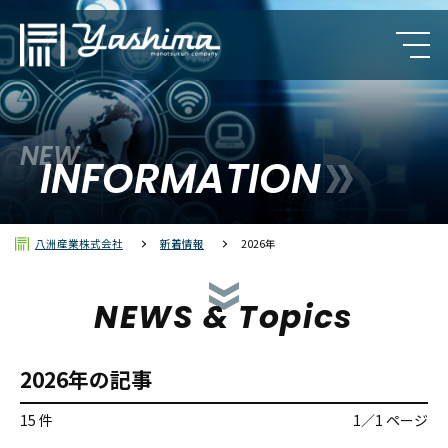
NEW
カルロ・ガヴァッツィ
INFORMATION
クンブス（レブパイ）
八洲産業株式会社
新着情報
2026年
ポリラック
NEWS & Topics
2026年の記事
15 件
1／1 ページ