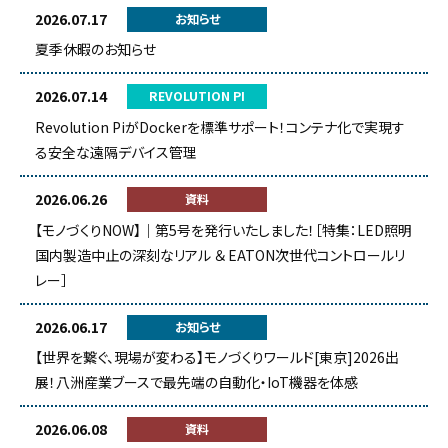
2026.07.17
お知らせ
夏季休暇のお知らせ
2026.07.14
REVOLUTION PI
Revolution PiがDockerを標準サポート！コンテナ化で実現す
る安全な遠隔デバイス管理
2026.06.26
資料
【モノづくりNOW】｜第5号を発行いたしました！［特集：LED照明
国内製造中止の深刻なリアル ＆ EATON次世代コントロールリ
レー］
2026.06.17
お知らせ
【世界を繋ぐ、現場が変わる】モノづくりワールド[東京]2026出
展！八洲産業ブースで最先端の自動化・IoT機器を体感
2026.06.08
資料