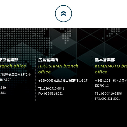
東京営業部
広島営業所
熊本営業部
ranch office
HIROSHIMA branch
KUMAMOTO br
office
office
2 東京都千代田区岩本町2-4-
ビル10F
〒720-0067 広島県福山市西町1-1-1 1F
〒869-1103 熊本県
田2799-13
1860
TEL:080-2710-9841
-1861
FAX:092-531-8021
TEL：090-3410-9856
FAX：092-531-8021