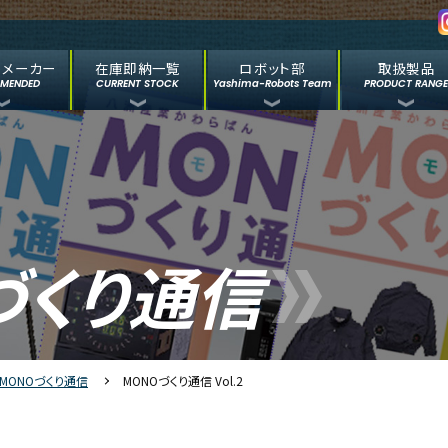
めメーカー
在庫即納一覧
ロボット部
取扱製品
MENDED
CURRENT STOCK
Yashima-Robots Team
PRODUCT RANG
づくり通信
MONOづくり通信
MONOづくり通信 Vol.2