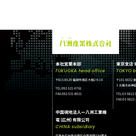
本社営業本部
東京支店 
FUKUOKA head office
TOKYO b
〒815-8529 福岡市南区大楠2-9-14
〒101-003
3 太陽生命神田
TEL:092-521-0761
FAX:092-531-8021
TEL:03-5822-
FAX:03-5822
中国現地法人ー八洲工業機
電（広州）有限公司
CHINA subsidiary
広東省広州市白雲区白雲湖環滘村第五