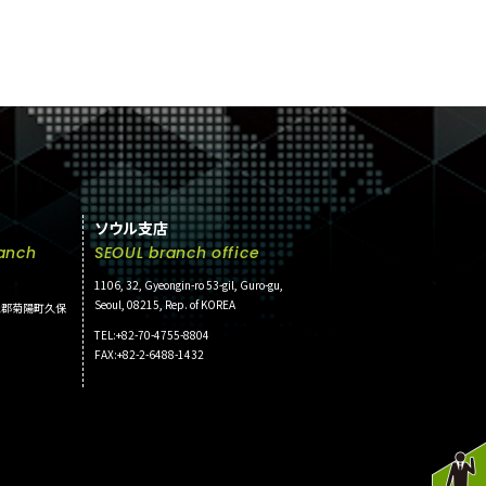
ソウル支店
anch
SEOUL branch office
1106, 32, Gyeongin-ro 53-gil, Guro-gu,
Seoul, 08215, Rep. of KOREA
菊池郡菊陽町久保
TEL:+82-70-4755-8804
FAX:+82-2-6488-1432