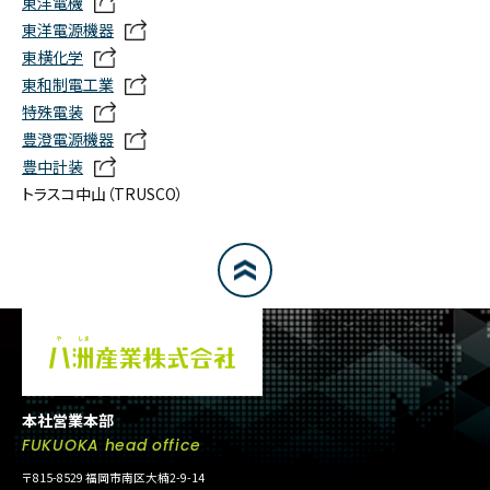
東洋電機
東洋電源機器
東横化学
東和制電工業
特殊電装
豊澄電源機器
豊中計装
トラスコ中山（TRUSCO）
本社営業本部
FUKUOKA head office
〒815-8529 福岡市南区大楠2-9-14