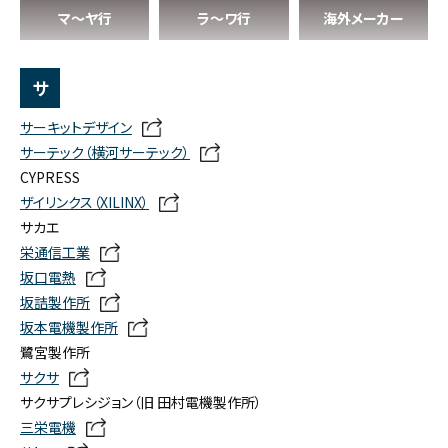
マ〜ヤ行
ラ〜ワ行
海外メーカー
サ
サーキットデザイン
サーテック（横河サーテック）
CYPRESS
ザイリンクス（XILINX）
サカエ
栄通信工業
坂口電熱
坂詰製作所
坂本電機製作所
鷺宮製作所
サクサ
サクサプレシジョン（旧 田村電機製作所）
三栄電機