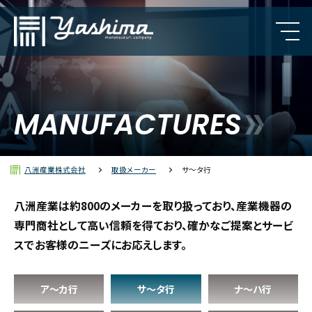
カルロ・ガヴァッツィ
MANUFACTURES
クンブス（レブパイ）
八洲産業株式会社
取扱メーカー
サ〜タ行
ポリラック
八洲産業は約800のメーカーを取り扱っており、産業機器の
専門商社として高い信頼を得ており、
確かなご提案とサービ
スでお客様のニーズにお応えします。
ア〜カ行
サ〜タ行
ナ〜ハ行