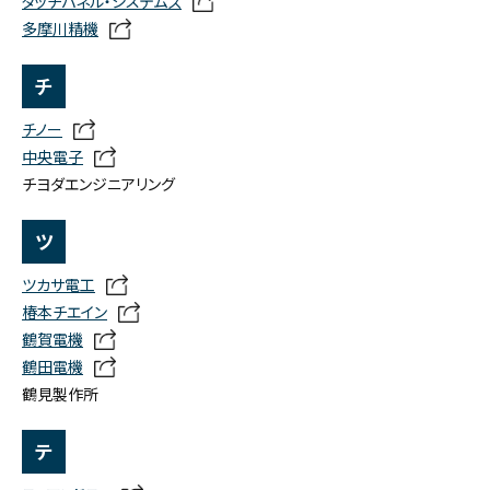
タッチパネル・システムズ
多摩川精機
チ
チノー
中央電子
チヨダエンジニアリング
ツ
ツカサ電工
椿本チエイン
鶴賀電機
鶴田電機
鶴見製作所
テ