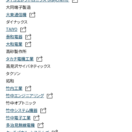
大同端子製造
大東通信機
ダイナックス
TAIYO
泰和電器
大和電業
高砂製作所
タカチ電機工業
高見沢サイバネティックス
タクソン
拓和
竹内工業
竹中エンジニアリング
竹中オプトニック
竹中システム機器
竹中電子工業
多治見無線電機