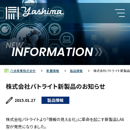
NEW
カルロ・ガヴァッツィ
INFORMATION
クンブス（レブパイ）
八洲産業株式会社
新着情報
製品情報
株式会社パトライト新製
ポリラック
株式会社パトライト新製品のお知らせ
2015.01.27
製品情報
株式会社パトライトより「情報の見える化」に革命を起こす新製品LA6
型が発売になりました。