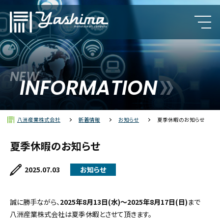
NEW
カルロ・ガヴァッツィ
INFORMATION
クンブス（レブパイ）
八洲産業株式会社
新着情報
お知らせ
夏季休暇のお知らせ
ポリラック
夏季休暇のお知らせ
2025.07.03
お知らせ
誠に勝手ながら、
2025年8月13日(水)～2025年8月17日(日)
まで
八洲産業株式会社は夏季休暇とさせて頂きます。