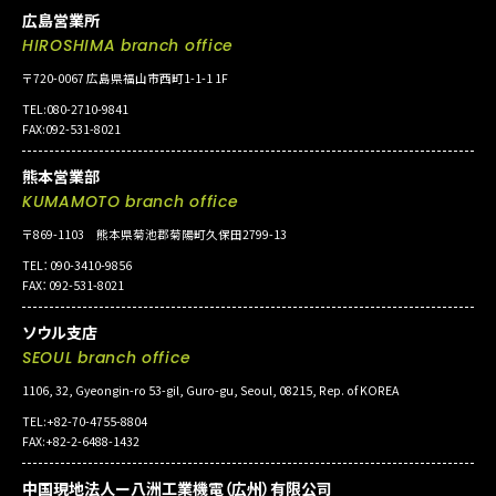
広島営業所
HIROSHIMA branch office
〒720-0067 広島県福山市西町1-1-1 1F
TEL:080-2710-9841
FAX:092-531-8021
熊本営業部
KUMAMOTO branch office
〒869-1103 熊本県菊池郡菊陽町久保田2799-13
TEL：090-3410-9856
FAX：092-531-8021
ソウル支店
SEOUL branch office
1106, 32, Gyeongin-ro 53-gil, Guro-gu, Seoul, 08215, Rep. of KOREA
TEL:+82-70-4755-8804
FAX:+82-2-6488-1432
中国現地法人ー八洲工業機電（広州）有限公司