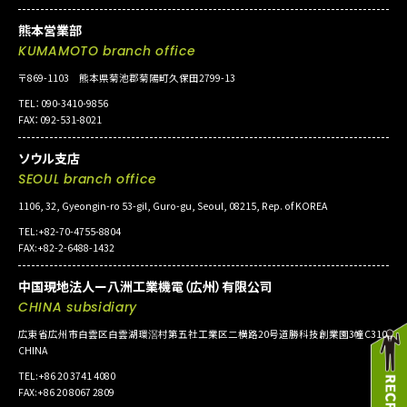
熊本営業部
KUMAMOTO branch office
〒869-1103 熊本県菊池郡菊陽町久保田2799-13
TEL：090-3410-9856
FAX：092-531-8021
ソウル支店
SEOUL branch office
1106, 32, Gyeongin-ro 53-gil, Guro-gu, Seoul, 08215, Rep. of KOREA
TEL:+82-70-4755-8804
FAX:+82-2-6488-1432
中国現地法人ー八洲工業機電（広州）有限公司
CHINA subsidiary
広東省広州市白雲区白雲湖環滘村第五社工業区二横路20号道勝科技創業園3幢C310
CHINA
TEL:+86 20 3741 4080
FAX:+86 20 8067 2809