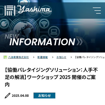
NEW
カルロ・ガヴァッツィ
INFORMATION
クンブス（レブパイ）
八洲産業株式会社
新着情報
お知らせ
【協働パレタイジングソリュ
ポリラック
【協働パレタイジングソリューション：人手不
足の解消】ワークショップ 2025 開催のご案
内
2025.04.08
お知らせ