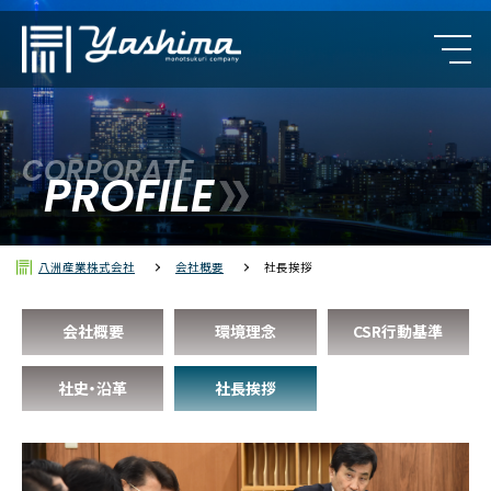
CORPORATE
カルロ・ガヴァッツィ
PROFILE
クンブス（レブパイ）
八洲産業株式会社
会社概要
社長挨拶
ポリラック
会社概要
環境理念
CSR行動基準
社史・沿革
社長挨拶