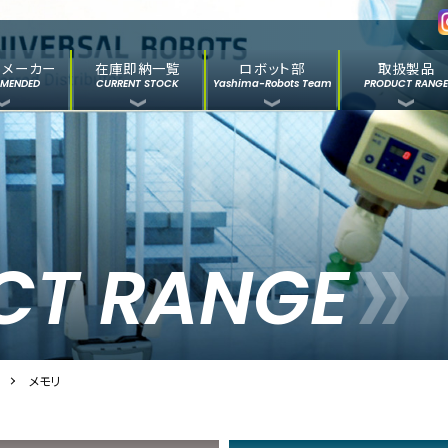
めメーカー
在庫即納一覧
ロボット部
取扱製品
MENDED
CURRENT STOCK
Yashima-Robots Team
PRODUCT RANG
CT RANGE
メモリ