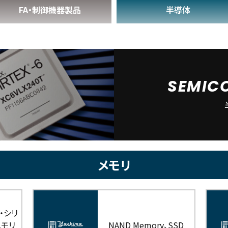
FA・制御機器製品
半導体
SEMIC
メモリ
・シリ
メモリ
NAND Memory、SSD