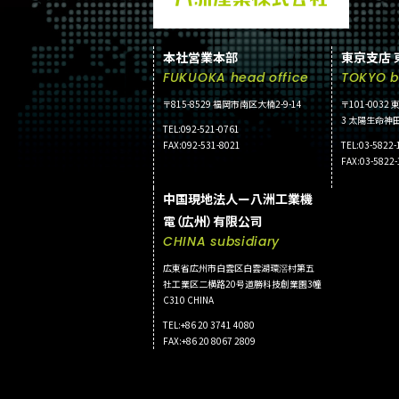
本社営業本部
東京支店 
FUKUOKA head office
TOKYO b
〒815-8529 福岡市南区大楠2-9-14
〒101-003
3 太陽生命神田
TEL:092-521-0761
FAX:092-531-8021
TEL:03-5822-
FAX:03-5822
中国現地法人ー八洲工業機
電（広州）有限公司
CHINA subsidiary
広東省広州市白雲区白雲湖環滘村第五
社工業区二横路20号道勝科技創業園3幢
C310 CHINA
TEL:+86 20 3741 4080
FAX:+86 20 8067 2809