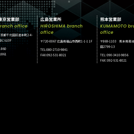
東京営業部
広島営業所
熊本営業部
ranch office
HIROSHIMA branch
KUMAMOTO br
office
office
2 東京都千代田区岩本町2-4-
ビル10F
〒720-0067 広島県福山市西町1-1-1 1F
〒869-1103 熊本県
田2799-13
1860
TEL:080-2710-9841
-1861
FAX:092-531-8021
TEL：090-3410-9856
FAX：092-531-8021