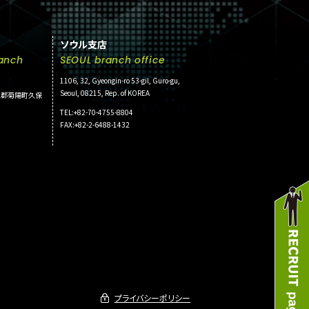
ソウル支店
anch
SEOUL branch office
1106, 32, Gyeongin-ro 53-gil, Guro-gu,
Seoul, 08215, Rep. of KOREA
菊池郡菊陽町久保
TEL:+82-70-4755-8804
FAX:+82-2-6488-1432
プライバシーポリシー