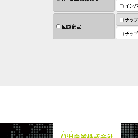
イン
チッ
回路部品
チッ