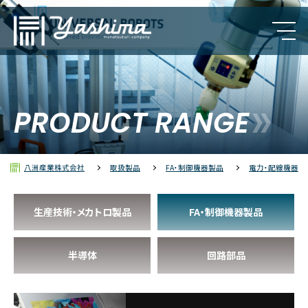
カルロ・ガヴァッツィ
PRODUCT RANGE
クンブス（レブパイ）
八洲産業株式会社
取扱製品
FA・制御機器製品
電力・配線機器
ポリラック
生産技術・メカトロ製品
FA・制御機器製品
半導体
回路部品